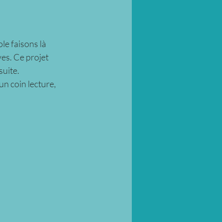
le faisons là 
es. Ce projet 
uite. 
n coin lecture, 