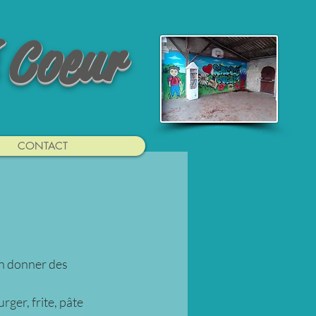
 Coeur
CONTACT
on donner des 
rger, frite, pâte 