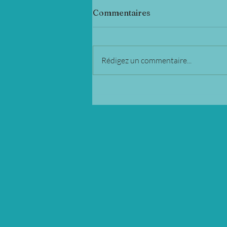
Commentaires
Rédigez un commentaire...
Inauguration du pont de
Bonneuil Matours