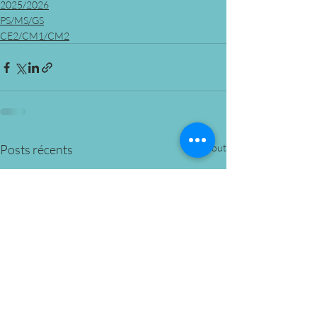
2025/2026
PS/MS/GS
CE2/CM1/CM2
Posts récents
Voir tout