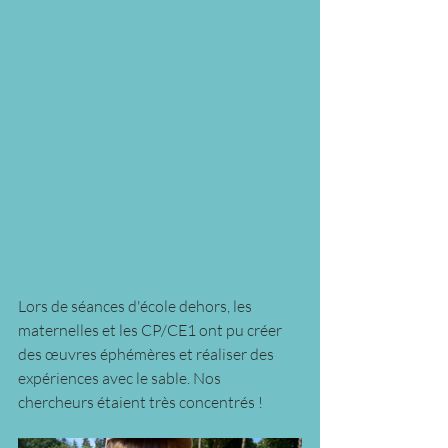
Lors de séances d'école dehors, les 
maternelles et les CP/CE1 ont pu créer  
des œuvres éphémères et réaliser des 
expériences avec le sable. Nos 
chercheurs étaient très concentrés !