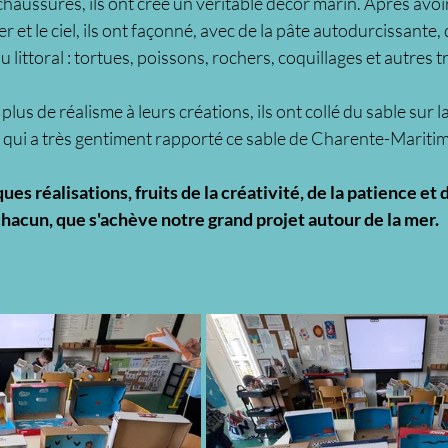
chaussures, ils ont créé un véritable décor marin. Après avoir 
 et le ciel, ils ont façonné, avec de la pâte autodurcissante, 
 littoral : tortues, poissons, rochers, coquillages et autres 
us de réalisme à leurs créations, ils ont collé du sable sur l
, qui a très gentiment rapporté ce sable de Charente-Maritim
ues réalisations, fruits de la créativité, de la patience et 
hacun, que s'achève notre grand projet autour de la mer. 