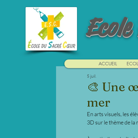
Ecole
ACCUEIL
ECOL
5 juil.
🎨 Une œ
mer
En arts visuels, les é
3D sur le thème de la 