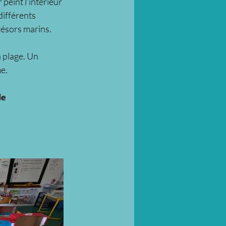
peint l'intérieur 
différents 
trésors marins.
a plage. Un 
e.
de 