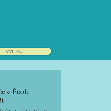
 Coeur
CONTACT
ée « École
êt
de l'école ont participé à une