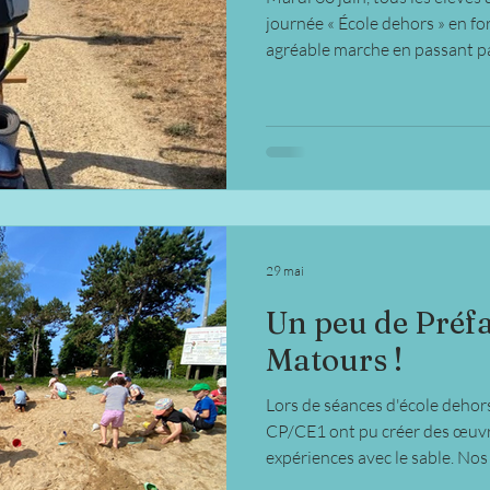
journée « École dehors » en fo
agréable marche en passant pa
avons rejoint la forêt où les en
leur imagination en construis
l'ombre des arbres. À l'heure 
plaisir de pique-niquer dans 
très apprécié de tous. Sur le 
fait u
29 mai
Un peu de Préfa
Matours !
Lors de séances d'école dehors,
CP/CE1 ont pu créer des œuvres éphémères et réaliser des
expériences avec le sable. Nos
concentrés !