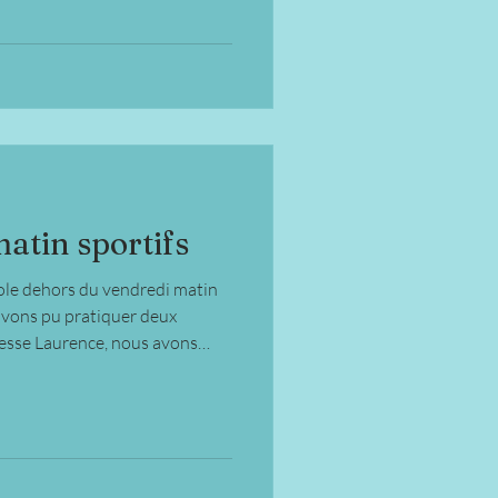
atin sportifs
cole dehors du vendredi matin
 avons pu pratiquer deux
tresse Laurence, nous avons
sket et nous avons appris à
itresse Chloé nous avons joué
e tennis et des cross de hockey
mault.