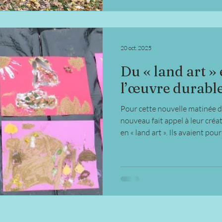
20 oct. 2025
Du « land art »
l’œuvre durabl
Pour cette nouvelle matinée d’
nouveau fait appel à leur créa
en « land art ». Ils avaient po
en utilisant des objets de la na
rapporter leurs œuvres à l’écol