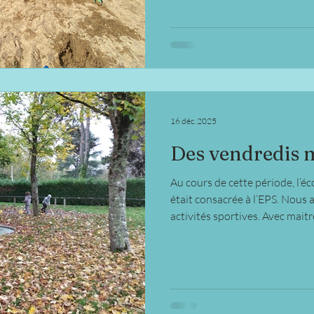
16 déc. 2025
Des vendredis m
Au cours de cette période, l’é
était consacrée à l’EPS. Nous
activités sportives. Avec mai
découvert les rudiments du ba
jouer avec le ballon. Avec ma
au mini- golf avec des balles d
sur les 9 trous du parc de Cré