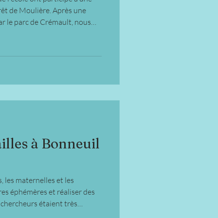
rêt de Moulière. Après une
r le parc de Crémault, nous
fants ont laissé libre cours à
ant de magnifiques cabanes à
du déjeuner, chacun a eu le
sa cabane, un moment convivial
chemin du retour, nous avons
illes à Bonneuil
 les maternelles et les
 chercheurs étaient très