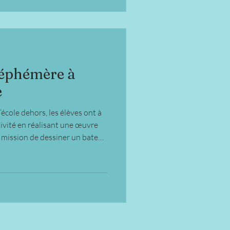
 éphémère à
e
école dehors, les élèves ont à
tivité en réalisant une œuvre
ur mission de dessiner un bateau
ture, mais cette fois ils ont pu
e !